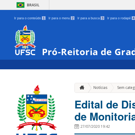
BRASIL
Ir para o conteúdo
1
Ir para o menu
2
Ir para a busca
3
Ir para o rodapé
4
Pró-Reitoria de Gra
Notícias
Sem categ
Edital de D
de Monitori
27/07/2020 19:42