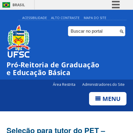
BRASIL
Simplifique!
ACESSIBILIDADE
ALTO CONTRASTE
MAPA DO SITE
Comunica BR
Participe
Acesso à informação
Legislação
Pró-Reitoria de Graduação
Canais
e Educação Básica
Área Restrita
Administradores do Site
MENU
Seleção para tutor do PET –