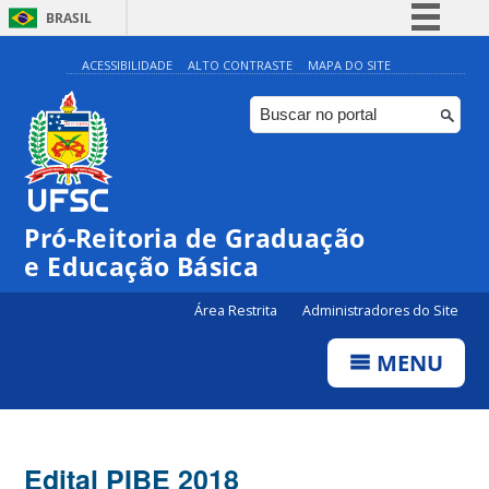
BRASIL
Simplifique!
ACESSIBILIDADE
ALTO CONTRASTE
MAPA DO SITE
Comunica BR
Participe
Acesso à informação
Legislação
Pró-Reitoria de Graduação
Canais
e Educação Básica
Área Restrita
Administradores do Site
MENU
Edital PIBE 2018